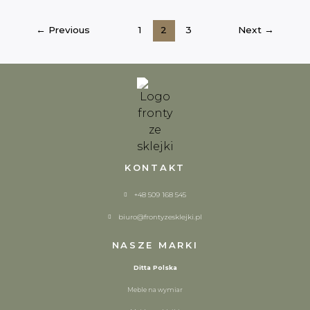
←
Previous
1
2
3
Next
→
KONTAKT
+48 509 168 545
biuro@frontyzesklejki.pl
NASZE MARKI
Ditta Polska
Meble na wymiar