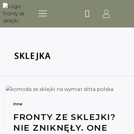
Skip
Post
Menu
Wózek
to
pagination
NASZE MARKI
content
SKLEJKA
Inne
FRONTY ZE SKLEJKI?
NIE ZNIKNĘŁY. ONE