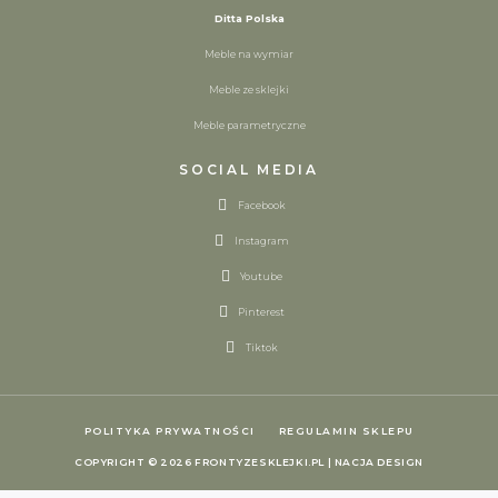
Ditta Polska
Meble na wymiar
Meble ze sklejki
Meble parametryczne
SOCIAL MEDIA
Facebook
Instagram
Youtube
Pinterest
Tiktok
POLITYKA PRYWATNOŚCI
REGULAMIN SKLEPU
COPYRIGHT © 2026 FRONTYZESKLEJKI.PL | NACJA DESIGN