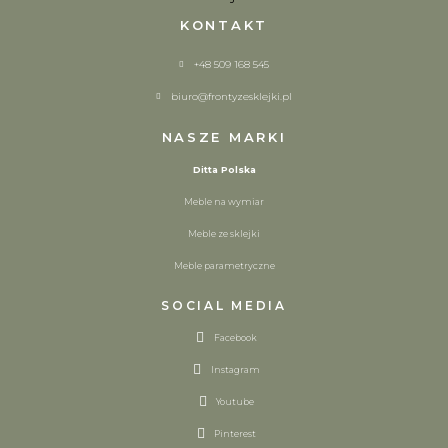
KONTAKT
+48 509 168 545
biuro@frontyzesklejki.pl
NASZE MARKI
Ditta Polska
Meble na wymiar
Meble ze sklejki
Meble parametryczne
SOCIAL MEDIA
Facebook
Instagram
Youtube
Pinterest