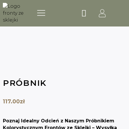
Skip
Menu
Wózek
to
NASZE MARKI
content
PRÓBNIK
117.00
zł
Poznaj Idealny Odcień z Naszym Próbnikiem
Kolorystycznym Frontów ze Sklejki – Wysyłka