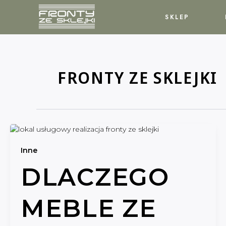
Skip
Post
to
pagination
SKLEP
content
FRONTY ZE SKLEJKI
Inne
DLACZEGO
MEBLE ZE