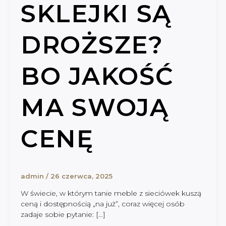
SKLEJKI SĄ
DROŻSZE?
BO JAKOŚĆ
MA SWOJĄ
CENĘ
admin
/
26 czerwca, 2025
W świecie, w którym tanie meble z sieciówek kuszą
ceną i dostępnością „na już”, coraz więcej osób
zadaje sobie pytanie: […]